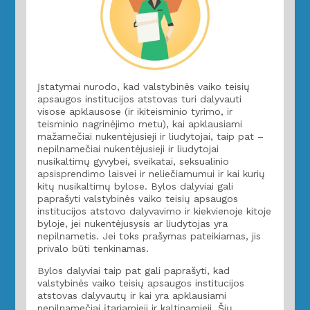
Įstatymai nurodo, kad valstybinės vaiko teisių
apsaugos institucijos atstovas turi dalyvauti
visose apklausose (ir ikiteisminio tyrimo, ir
teisminio nagrinėjimo metu), kai apklausiami
mažamečiai nukentėjusieji ir liudytojai, taip pat –
nepilnamečiai nukentėjusieji ir liudytojai
nusikaltimų gyvybei, sveikatai, seksualinio
apsisprendimo laisvei ir neliečiamumui ir kai kurių
kitų nusikaltimų bylose. Bylos dalyviai gali
paprašyti valstybinės vaiko teisių apsaugos
institucijos atstovo dalyvavimo ir kiekvienoje kitoje
byloje, jei nukentėjusysis ar liudytojas yra
nepilnametis. Jei toks prašymas pateikiamas, jis
privalo būti tenkinamas.
Bylos dalyviai taip pat gali paprašyti, kad
valstybinės vaiko teisių apsaugos institucijos
atstovas dalyvautų ir kai yra apklausiami
nepilnamečiai įtariamieji ir kaltinamieji. Šių