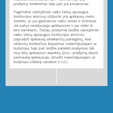
prašymų tenkinimas taip pat yra privalomas.
Pagrindinė valstybinės vaiko teisių apsaugos
institucijos atstovų užduotis yra apklausų metu
stebėti, ar yra gerbiamos vaiko teisės ir interesai.
Jie patys nedalyvauja apklausose ir jas stebi iš
kito kambario. Tačiau įstatymai leidžia valstybinės
vaiko teisių apsaugos institucijos atstovui
paprašyti apklausą atliekančių pareigūnų, kad
užduotų konkrečius klausimus nukentėjusiajam ar
liudytojui, taip pat leidžia pateikti prašymus dėl
visų kitų apklausos aspektų (pvz.: prašymą daryti
pertrauką apklausoje, atnešti nukentėjusiajam ar
liudytojui stiklinę vandens ir t.t.).