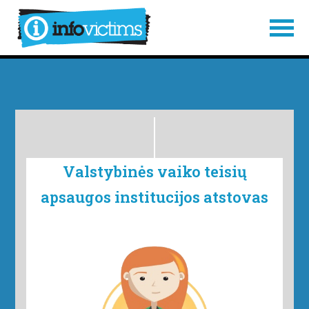
PEREITI PRIE PAGRINDINIO TURINIO
PASIEKITE SVETAINĖS SCHEMĄ
EIKITE Į NARŠYMO JUOSTĄ
Valstybinės vaiko teisių
apsaugos institucijos atstovas